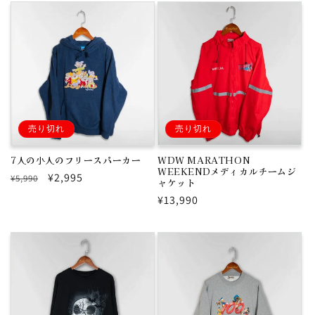
価
ル
格
価
格
売り切れ
売り切れ
7人の小人のフリースパーカー
WDW MARATHON
WEEKENDメディカルチームジ
通
セ
¥2,995
¥5,990
ャケット
常
ー
通
¥13,990
価
ル
常
格
価
価
格
格