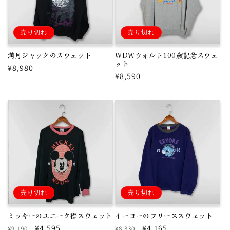
売り切れ
売り切れ
満月ジャックのスウェット
WDWウォルト100歳記念スウェ
ット
通
¥8,980
通
¥8,590
常
常
価
価
格
格
売り切れ
売り切れ
ミッキーのユニーク襟スウェット
イーヨーのフリーススウェット
通
セ
¥4,595
通
セ
¥4,165
¥9,190
¥8,330