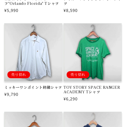
フ"Orlando Florida" Tシャツ
ツ
通
¥5,990
通
¥8,590
常
常
価
価
格
格
売り切れ
売り切れ
ミッキーワンポイント刺繍シャツ
TOY STORY SPACE RANGER
ACADEMY Tシャツ
通
¥9,790
通
¥6,290
常
常
価
価
格
格