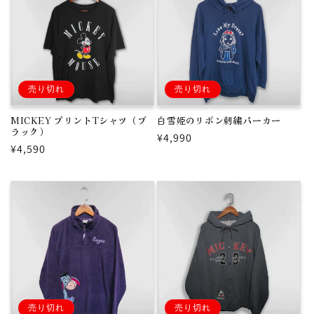
売り切れ
売り切れ
MICKEY プリントTシャツ（ブ
白雪姫のリボン刺繍パーカー
ラック）
通
¥4,990
通
¥4,590
常
常
価
価
格
格
売り切れ
売り切れ