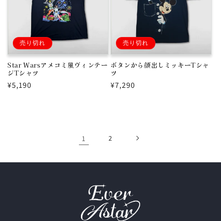
売り切れ
売り切れ
Star Warsアメコミ風ヴィンテー
ボタンから顔出しミッキーTシャ
ジTシャツ
ツ
通
¥5,190
通
¥7,290
常
常
価
価
格
格
1
2