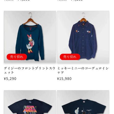
常
ー
常
ー
価
ル
価
ル
格
価
格
価
格
格
売り切れ
売り切れ
デイジーのフロントプリントスウ
ミッキーミニーのコーデュロイシ
ェット
ャツ
通
¥5,290
通
¥15,980
常
常
価
価
格
格