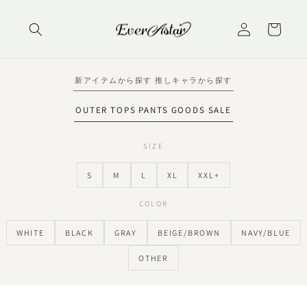
コンテ
ロ
カ
ンツに
グ
進む
ー
イ
ト
ン
新アイテムから探す
推しキャラから探す
OUTER
TOPS
PANTS
GOODS
SALE
SIZE
S
M
L
XL
XXL+
COLOR
WHITE
BLACK
GRAY
BEIGE/BROWN
NAVY/BLUE
OTHER