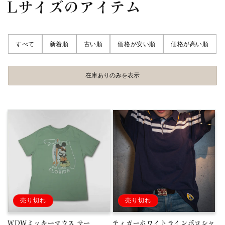
コ
Lサイズのアイテム
レ
ク
すべて
新着順
古い順
価格が安い順
価格が高い順
シ
ョ
在庫ありのみを表示
ン
:
売り切れ
売り切れ
WDWミッキーマウス サー
ティガーホワイトラインポロシャ