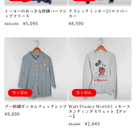
イーヨーのおっきな刺繍ハーフジ
クラシックミッキー23ロゴパー
ップフリース
カー
通
セ
¥5,095
通
¥8,590
¥10,190
常
ー
常
価
ル
価
格
価
格
格
売り切れ
売り切れ
プー刺繍ギンガムチェックシャツ
Walt Disney Worldミッキース
タンディングスウェット【グレ
通
¥9,890
ー】
常
通
セ
¥2,845
¥5,690
価
常
ー
格