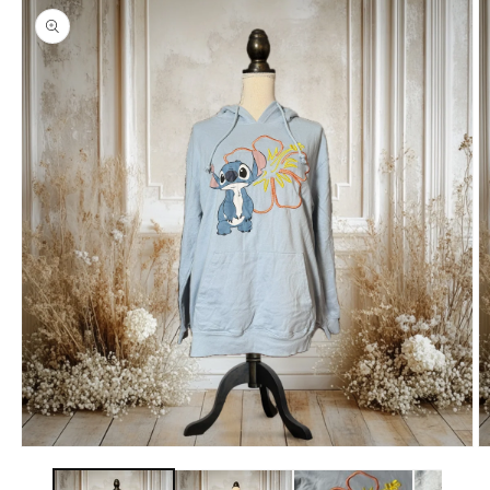
報にス
キップ
モ
ー