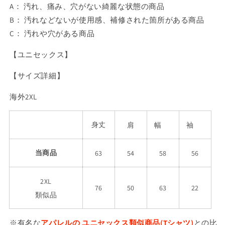
A： 汚れ、痛み、穴がない綺麗な状態の商品
B： 汚れなどないが使用感、補修された箇所がある商品
C： 汚れや穴がある商品
【ユニセックス】
【サイズ詳細】
海外2XL
身丈
肩
幅
袖
当商品
63
54
58
56
2XL
22
76
50
63
類似品
※有名な
アパレルの
ユニセックス
類似商品(Tシャツ)
との比