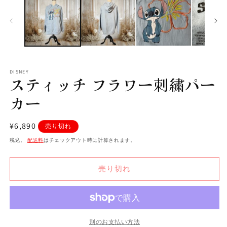
ダ
ル
で
メ
デ
ィ
ア
(1)
(2
DISNEY
を
スティッチ フラワー刺繍パー
開
く
カー
通
¥6,890
売り切れ
常
税込。
配送料
はチェックアウト時に計算されます。
価
格
売り切れ
別のお支払い方法