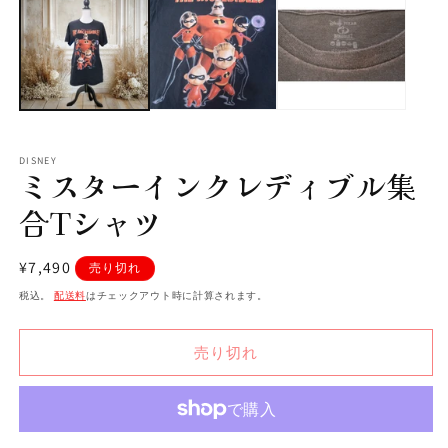
ダ
ル
で
メ
デ
ィ
ア
(1)
(2
を
DISNEY
開
ミスターインクレディブル集
く
合Tシャツ
通
¥7,490
売り切れ
常
税込。
配送料
はチェックアウト時に計算されます。
価
格
売り切れ