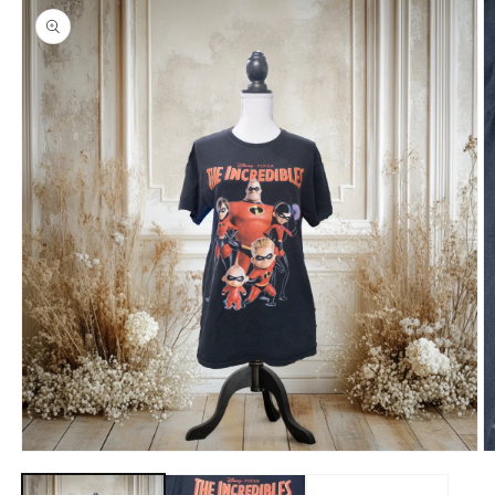
報にス
キップ
モ
ー